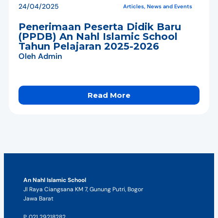
24/04/2025
Articles
,
News and Events
Penerimaan Peserta Didik Baru
(PPDB) An Nahl Islamic School
Tahun Pelajaran 2025-2026
Oleh
Admin
Read More
An Nahl Islamic School
Jl Raya Ciangsana KM 7, Gunung Putri, Bogor
Jawa Barat
P. 021 29218282